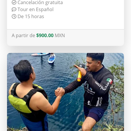
Cancelación gratuita
Tour en Español
De 15 horas
A partir de
$900.00
MXN