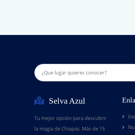
Selva Azul
Enla
Ini
Tu mejor opción para descubrir
Nue
la magia de Chiapas. Más de 15